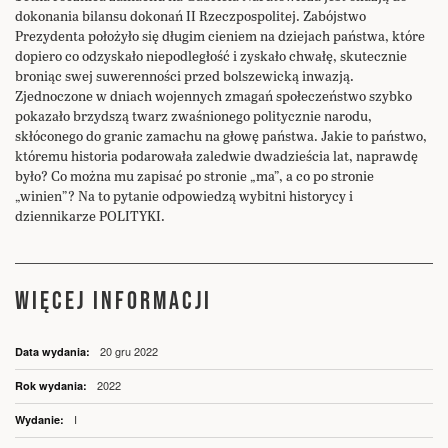
dokonania bilansu dokonań II Rzeczpospolitej. Zabójstwo
Prezydenta położyło się długim cieniem na dziejach państwa, które
dopiero co odzyskało niepodległość i zyskało chwałę, skutecznie
broniąc swej suwerenności przed bolszewicką inwazją.
Zjednoczone w dniach wojennych zmagań społeczeństwo szybko
pokazało brzydszą twarz zwaśnionego politycznie narodu,
skłóconego do granic zamachu na głowę państwa. Jakie to państwo,
któremu historia podarowała zaledwie dwadzieścia lat, naprawdę
było? Co można mu zapisać po stronie „ma”, a co po stronie
„winien”? Na to pytanie odpowiedzą wybitni historycy i
dziennikarze POLITYKI.
WIĘCEJ INFORMACJI
Więcej
20 gru 2022
informacji
2022
I