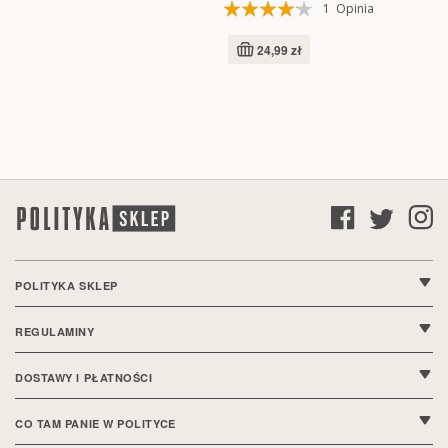
Ocena:
1
Opinia
80%
24,99 zł
POLITYKA SKLEP
O nas
REGULAMINY
Kontakt
Regulamin sklepu
DOSTAWY I PŁATNOŚCI
FAQ
Polityka prywatności
Wysyłki i dostawy
CO TAM PANIE W POLITYCE