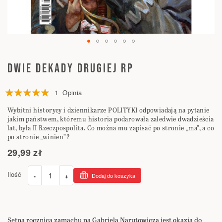
Przejdź
na
DWIE DEKADY DRUGIEJ RP
początek
galerii
Ocena:
1
Opinia
100
100
% of
Wybitni historycy i dziennikarze POLITYKI odpowiadają na pytanie
jakim państwem, któremu historia podarowała zaledwie dwadzieścia
lat, była II Rzeczpospolita. Co można mu zapisać po stronie „ma”, a co
po stronie „winien”?
29,99 zł
Ilość
-
+
Dodaj do koszyka
Setna rocznica zamachu na Gabriela Narutowicza jest okazją do