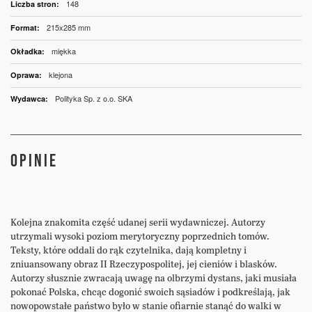
148
215x285 mm
miękka
klejona
Polityka Sp. z o.o. SKA
OPINIE
Kolejna znakomita część udanej serii wydawniczej. Autorzy
utrzymali wysoki poziom merytoryczny poprzednich tomów.
Teksty, które oddali do rąk czytelnika, dają kompletny i
zniuansowany obraz II Rzeczypospolitej, jej cieniów i blasków.
Autorzy słusznie zwracają uwagę na olbrzymi dystans, jaki musiała
pokonać Polska, chcąc dogonić swoich sąsiadów i podkreślają, jak
nowopowstałe państwo było w stanie ofiarnie stanąć do walki w