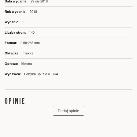
29 sie 2018
informacji
2018
I
140
215x285 mm
miękka
klejona
Polityka Sp. z o.o. SKA
OPINIE
Dodaj opinię