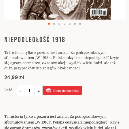
Przejdź
na
NIEPODLEGŁOŚĆ 1918
początek
galerii
Ta historia tylko z pozoru jest znana. Za podręcznikowym
sformułowaniem „W 1918 r. Polska odzyskała niepodległość” kryje
się ogrom dramatów, zwrotów akcji, wysiłek wielu ludzi, ale też
dużo przypadków lub zbiegów okoliczności.
24,99 zł
Ilość
-
+
Dodaj do koszyka
Ta historia tylko z pozoru jest znana. Za podręcznikowym
sformułowaniem „W 1918 r. Polska odzyskała niepodległość” kryje
się ogrom dramatów, zwrotów akcji, wysiłek wielu ludzi, ale też