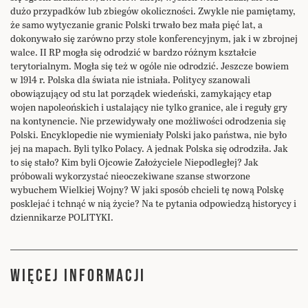
dużo przypadków lub zbiegów okoliczności. Zwykle nie pamiętamy,
że samo wytyczanie granic Polski trwało bez mała pięć lat, a
dokonywało się zarówno przy stole konferencyjnym, jak i w zbrojnej
walce. II RP mogła się odrodzić w bardzo różnym kształcie
terytorialnym. Mogła się też w ogóle nie odrodzić. Jeszcze bowiem
w 1914 r. Polska dla świata nie istniała. Politycy szanowali
obowiązujący od stu lat porządek wiedeński, zamykający etap
wojen napoleońskich i ustalający nie tylko granice, ale i reguły gry
na kontynencie. Nie przewidywały one możliwości odrodzenia się
Polski. Encyklopedie nie wymieniały Polski jako państwa, nie było
jej na mapach. Byli tylko Polacy. A jednak Polska się odrodziła. Jak
to się stało? Kim byli Ojcowie Założyciele Niepodległej? Jak
próbowali wykorzystać nieoczekiwane szanse stworzone
wybuchem Wielkiej Wojny? W jaki sposób chcieli tę nową Polskę
posklejać i tchnąć w nią życie? Na te pytania odpowiedzą historycy i
dziennikarze POLITYKI.
WIĘCEJ INFORMACJI
Więcej