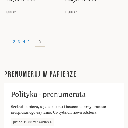
16,00 zł
16,00 zł
Strona
Aktualnie czytasz stronę
Strona
Strona
Strona
Strona
Strona
Następne
1
2
3
4
5
PRENUMERUJ W PAPIERZE
Polityka - prenumerata
Szelest papieru, ulga dla oczu i bezcenna przyjemność
niespiesznego czytania. Co tydzień nowa odsłona.
już od 13,00 zł / wydanie