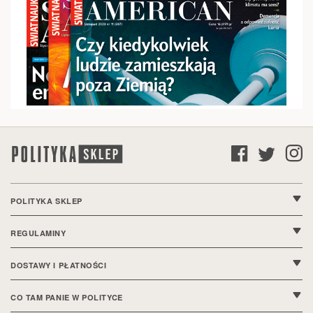
POLITYKA SKLEP
O nas
REGULAMINY
Kontakt
Regulamin sklepu
DOSTAWY I PŁATNOŚCI
FAQ
Polityka prywatności
Wysyłki i dostawy
CO TAM PANIE W POLITYCE