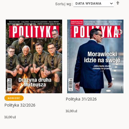
Ust
Sortuj wg
kie
mal
Polityka 31/2026
NOWOŚĆ
Polityka 32/2026
16,00 zł
16,00 zł