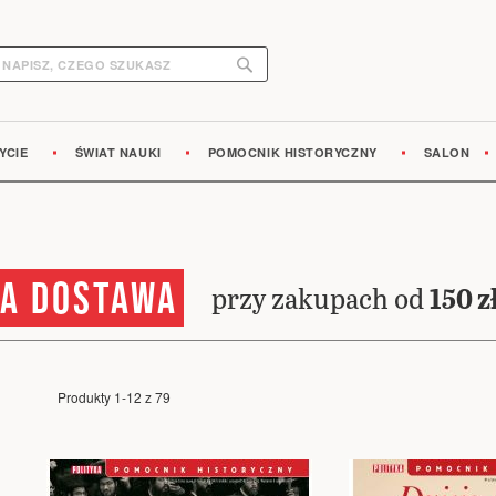
Search
earch
YCIE
ŚWIAT NAUKI
POMOCNIK HISTORYCZNY
SALON
A DOSTAWA
przy zakupach od
150 z
Produkty
1
-
12
z
79