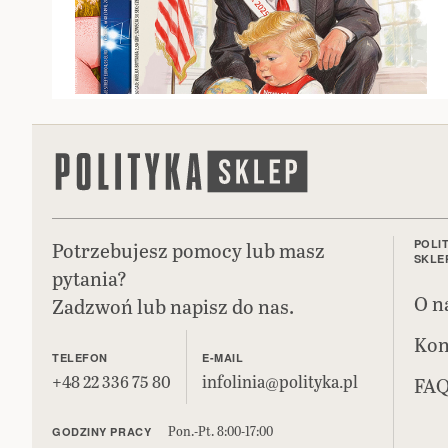
Potrzebujesz pomocy lub masz
POLI
SKLE
pytania?
O n
Zadzwoń lub napisz do nas.
Kon
TELEFON
E-MAIL
+48 22 336 75 80
infolinia@polityka.pl
FA
Pon.-Pt. 8:00-17:00
GODZINY PRACY