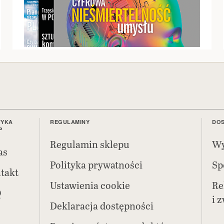
TYKA
REGULAMINY
DOS
P
Regulamin sklepu
Wy
as
Polityka prywatności
Sp
takt
Ustawienia cookie
Re
Q
i 
Deklaracja dostępności