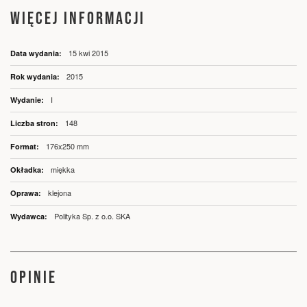
WIĘCEJ INFORMACJI
Więcej
15 kwi 2015
informacji
2015
I
148
176x250 mm
miękka
klejona
Polityka Sp. z o.o. SKA
OPINIE