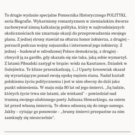
To drugie wydanie specjalne Pomocnika Historycznego POLITYKI,
seria Biografie. Wykarmiony romantyzmem w ziemiańskim dworze
zachowywał zimną kalkulację polityka, który w najtrudniejszych
okolicznościach nie zmarnuje okazji do przeprowadzenia swojego
planu. Z jednej strony stawiał na ołtarzu honor żołnierza, z drugiej –
porzucił podczas wojny sojusznika i internował jego żołnierzy. Z
jednej – budował w odrodzonej Polsce demokrację, z drugiej -
chwycił ją za gardło, gdy okazała się nie taka, jaką sobie wymarzył.
Z latami Piłsudski zastygł w brązie: wódz na Kasztance, Dziadek w
Sulejówku. Te klisze przeszkadzają. (…) Uparty kresowiak okazał
się wyrastającym ponad swoją epokę mężem stanu. Nadał kształt
polskiemu życiu politycznemu i jest w nim obecny do dziś jako
punkt odniesienia. W maju mija 80 lat od jego śmierci. „Są ludzie,
których życie trwa nie latami, ale wiekami” – powiedział nad
trumną swojego ulubionego poety Juliusza Słowackiego, na osiem
lat przed własną śmiercią. Te słowa odnoszą się do niego samego.
Jakby – cytując go ponownie – „bramy śmierci przepastne za nim
zamknęły się nieszczelnie”.