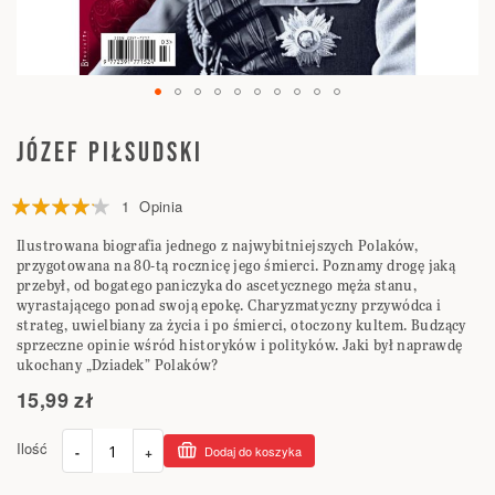
Przejdź
na
JÓZEF PIŁSUDSKI
początek
galerii
Ocena:
1
Opinia
80
100
% of
Ilustrowana biografia jednego z najwybitniejszych Polaków,
przygotowana na 80-tą rocznicę jego śmierci. Poznamy drogę jaką
przebył, od bogatego paniczyka do ascetycznego męża stanu,
wyrastającego ponad swoją epokę. Charyzmatyczny przywódca i
strateg, uwielbiany za życia i po śmierci, otoczony kultem. Budzący
sprzeczne opinie wśród historyków i polityków. Jaki był naprawdę
ukochany „Dziadek” Polaków?
15,99 zł
Ilość
-
+
Dodaj do koszyka