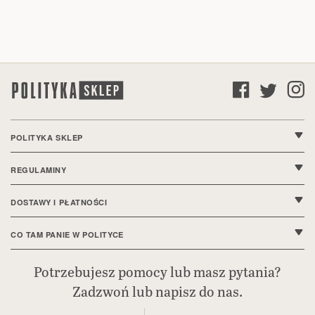
POLITYKA SKLEP
O nas
REGULAMINY
Kontakt
Regulamin sklepu
DOSTAWY I PŁATNOŚCI
FAQ
Polityka prywatności
Wysyłki i dostawy
CO TAM PANIE W POLITYCE
Ustawienia cookie
Sposoby płatności
Bieżące wydanie
Potrzebujesz pomocy lub masz pytania?
Deklaracja dostępności
Zadzwoń lub napisz do nas.
Reklamacje i zwroty
Polityka.pl