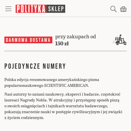
Searc
Mó
przy zakupach od
DARMOWA DOSTAWA
150 zł
POJEDYNCZE NUMERY
Polska edycja renomowanego amerykańskiego pisma
popularnonaukowego SCIENTIFIC AMERICAN.
Nasi autorzy to uznani naukowcy, eksperci i badacze, częstokroć
laureaci Nagrody Nobla. W atrakcyjny i przystępny sposób piszą
o swoich osiągnięciach i tajnikach warsztatu badawczego,
pokazują znaczenie nauki w postępie cywilizacyjnym i jej związki
z życiem codziennym.