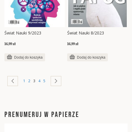
Świat Nauki 9/2023
Świat Nauki 8/2023
16,99 zł
16,99 zł
Dodaj do koszyka
Dodaj do koszyka
Strona
Strona
Poprzednie
Strona
Strona
Aktualnie czytasz stronę
Strona
Strona
Strona
Następne
1
2
3
4
5
PRENUMERUJ W PAPIERZE