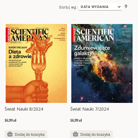
Ust
Sortuj wg
kie
mal
Świat Nauki 8/2024
Świat Nauki 7/2024
16,99 zł
16,99 zł
Dodaj do koszyka
Dodaj do koszyka