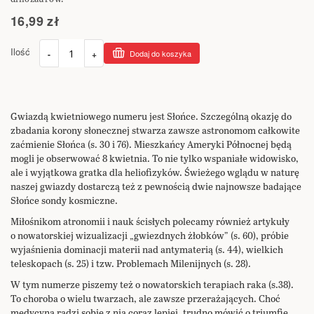
16,99 zł
Ilość
-
+
Dodaj do koszyka
Gwiazdą kwietniowego numeru jest Słońce. Szczególną okazję do
zbadania korony słonecznej stwarza zawsze astronomom całkowite
zaćmienie Słońca (s. 30 i 76). Mieszkańcy Ameryki Północnej będą
mogli je obserwować 8 kwietnia. To nie tylko wspaniałe widowisko,
ale i wyjątkowa gratka dla heliofizyków. Świeżego wglądu w naturę
naszej gwiazdy dostarczą też z pewnością dwie najnowsze badające
Słońce sondy kosmiczne.
Miłośnikom atronomii i nauk ścisłych polecamy również artykuły
o nowatorskiej wizualizacji „gwiezdnych żłobków” (s. 60), próbie
wyjaśnienia dominacji materii nad antymaterią (s. 44), wielkich
teleskopach (s. 25) i tzw. Problemach Milenijnych (s. 28).
W tym numerze piszemy też o nowatorskich terapiach raka (s.38).
To choroba o wielu twarzach, ale zawsze przerażających. Choć
medycyna radzi sobie z nią coraz lepiej, trudno mówić o triumfie.