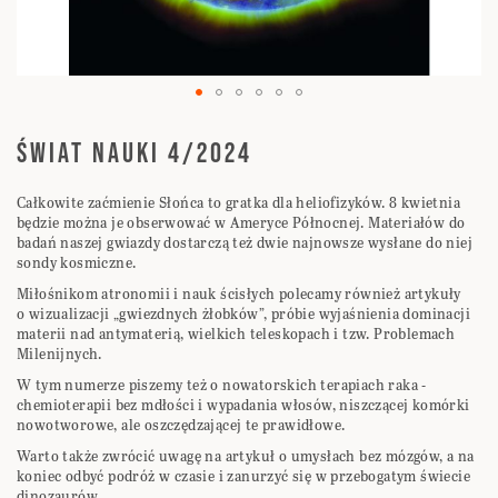
Przejdź
na
ŚWIAT NAUKI 4/2024
początek
galerii
Całkowite zaćmienie Słońca to gratka dla heliofizyków. 8 kwietnia
będzie można je obserwować w Ameryce Północnej. Materiałów do
badań naszej gwiazdy dostarczą też dwie najnowsze wysłane do niej
sondy kosmiczne.
Miłośnikom atronomii i nauk ścisłych polecamy również artykuły
o wizualizacji „gwiezdnych żłobków”, próbie wyjaśnienia dominacji
materii nad antymaterią, wielkich teleskopach i tzw. Problemach
Milenijnych.
W tym numerze piszemy też o nowatorskich terapiach raka -
chemioterapii bez mdłości i wypadania włosów, niszczącej komórki
nowotworowe, ale oszczędzającej te prawidłowe.
Warto także zwrócić uwagę na artykuł o umysłach bez mózgów, a na
koniec odbyć podróż w czasie i zanurzyć się w przebogatym świecie
dinozaurów.