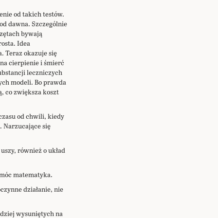
ie od takich testów.
 od dawna. Szczególnie
rzętach bywają
osta. Idea
. Teraz okazuje się
a cierpienie i śmierć
stancji leczniczych
ęcych modeli. Bo prawda
ą, co zwiększa koszt
zasu od chwili, kiedy
t. Narzucające się
 uszy, również o układ
pomóc matematyka.
czynne działanie, nie
dziej wysuniętych na