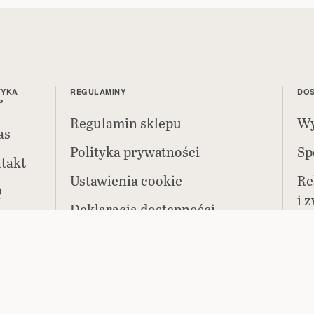
TYKA
REGULAMINY
DOS
P
Regulamin sklepu
Wy
as
Polityka prywatności
Sp
takt
Ustawienia cookie
Re
Q
i 
Deklaracja dostępności
Bezpieczeństwo produktów
(GPSR)