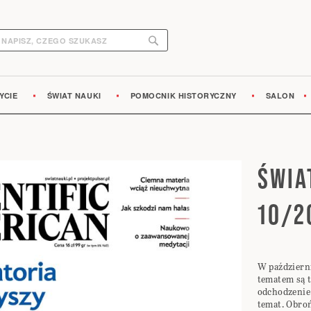
Search
earch
YCIE
ŚWIAT NAUKI
POMOCNIK HISTORYCZNY
SALON
ŚWIA
10/2
W paździer
tematem są t
odchodzenie 
temat. Obroń