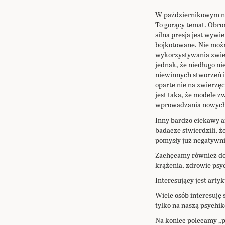
na
początek
W październikowym num
galerii
To gorący temat. Obro
silna presja jest wyw
bojkotowane. Nie można
wykorzystywania zwierz
jednak, że niedługo n
niewinnych stworzeń 
oparte nie na zwierzęc
jest taka, że modele z
wprowadzania nowych 
Inny bardzo ciekawy a
badacze stwierdzili, że
pomysły już negatywni
Zachęcamy również do p
krążenia, zdrowie psy
Interesujący jest art
Wiele osób interesuję 
tylko na naszą psychik
Na koniec polecamy „p