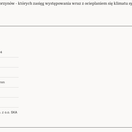
rzynów - których zasięg występowania wraz z ocieplaniem się klimatu s
24
 mm
. z o.o. SKA