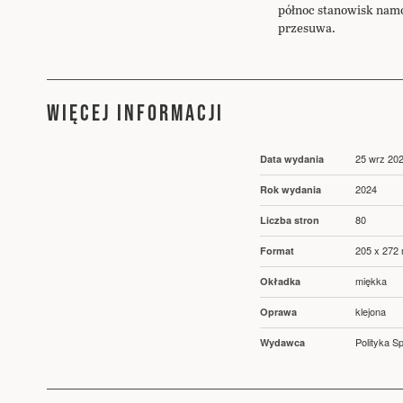
północ stanowisk namo
przesuwa.
WIĘCEJ INFORMACJI
Więcej
25 wrz 20
Data wydania
informacji
2024
Rok wydania
80
Liczba stron
205 x 272
Format
miękka
Okładka
klejona
Oprawa
Polityka Sp
Wydawca