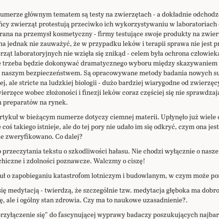
erze głównym tematem są testy na zwierzętach - a dokładnie odchodzen
ńcy zwierząt protestują przeciwko ich wykorzystywaniu w laboratoriach
ierana na przemysł kosmetyczny - firmy testujące swoje produkty na zwie
 jednak nie zauważyć, że w przypadku leków i terapii sprawa nie jest pr
ąt laboratoryjnych nie wzięła się znikąd - celem była ochrona człowieka
ie trzeba będzie dokonywać dramatycznego wyboru między skazywaniem n
i naszym bezpieczeństwem. Są opracowywane metody badania nowych sub
ej, ale stricte na ludzkiej biologii - dużo bardziej wiarygodne od zwierz
wierzęce wobec złożoności i finezji leków coraz częściej się nie sprawdzaj
preparatów na rynek.
rtykuł w bieżącym numerze dotyczy ciemnej materii. Upłynęło już wiele c
 coś takiego istnieje, ale do tej pory nie udało im się odkryć, czym ona jes
e zweryfikowano. Co dalej?
rzeczytania tekstu o szkodliwości hałasu. Nie chodzi wyłącznie o nasze
chiczne i zdolności poznawcze. Walczmy o ciszę!
ykuł o zapobieganiu katastrofom lotniczym i budowlanym, w czym może 
się medytacją - twierdzą, że szczególnie tzw. medytacja głęboka ma dobro
ę, ale i ogólny stan zdrowia. Czy ma to naukowe uzasadnienie?.
rzyłączenie się” do fascynującej wyprawy badaczy poszukujących najbar