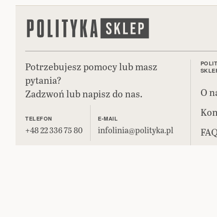
Potrzebujesz pomocy lub masz
POLI
SKLE
pytania?
O n
Zadzwoń lub napisz do nas.
Kon
TELEFON
E-MAIL
+48 22 336 75 80
infolinia@polityka.pl
FA
Pon.-Pt. 8:00-17:00
GODZINY PRACY