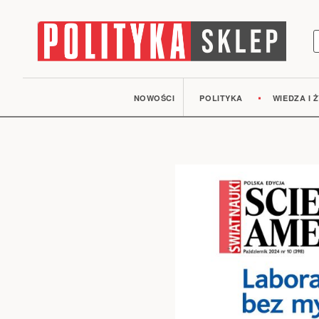
S
NOWOŚCI
POLITYKA
WIEDZA I Ż
Przejdź
na
koniec
galerii