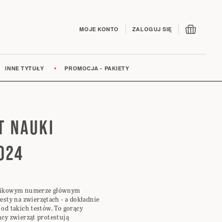
Mój kos
MOJE KONTO
ZALOGUJ SIĘ
INNE TYTUŁY
PROMOCJA - PAKIETY
T NAUKI
024
nikowym numerze głównym
esty na zwierzętach - a dokładnie
od takich testów. To gorący
cy zwierząt protestują