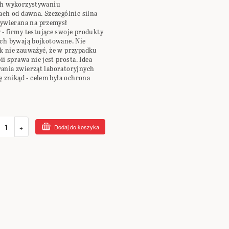
ch wykorzystywaniu
ach od dawna. Szczególnie silna
wywierana na przemysł
- firmy testujące swoje produkty
ch bywają bojkotowane. Nie
k nie zauważyć, że w przypadku
ii sprawa nie jest prosta. Idea
ania zwierząt laboratoryjnych
ię znikąd - celem była ochrona
+
Dodaj do koszyka