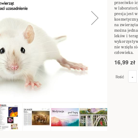
przeciwko i
w laboratori
presja jest 
kosmetyczny 
na zwierzęta
można jedna
leków i terap
wykorzystyw
nie wzięła s
człowieka.
16,99 zł
Ilość
-