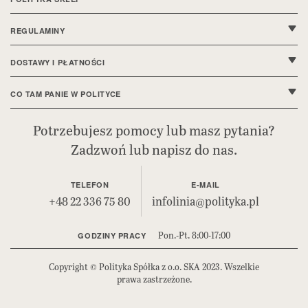
O nas
REGULAMINY
Kontakt
Regulamin sklepu
DOSTAWY I PŁATNOŚCI
FAQ
Polityka prywatności
Wysyłki i dostawy
CO TAM PANIE W POLITYCE
Ustawienia cookie
Sposoby płatności
Bieżące wydanie
Potrzebujesz pomocy lub masz pytania?
Deklaracja dostępności
Zadzwoń lub napisz do nas.
Reklamacje i zwroty
Polityka.pl
Bezpieczeństwo produktów (GPSR)
Prenumerata cyfrowa
TELEFON
E-MAIL
+48 22 336 75 80
infolinia@polityka.pl
Pon.-Pt. 8:00-17:00
GODZINY PRACY
Copyright © Polityka Spółka z o.o. SKA 2023. Wszelkie
prawa zastrzeżone.