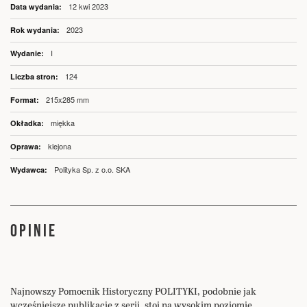
Więcej
12 kwi 2023
informacji
2023
I
124
215x285 mm
miękka
klejona
Polityka Sp. z o.o. SKA
OPINIE
Najnowszy Pomocnik Historyczny POLITYKI, podobnie jak
wcześniejsze publikacje z serii, stoi na wysokim poziomie.