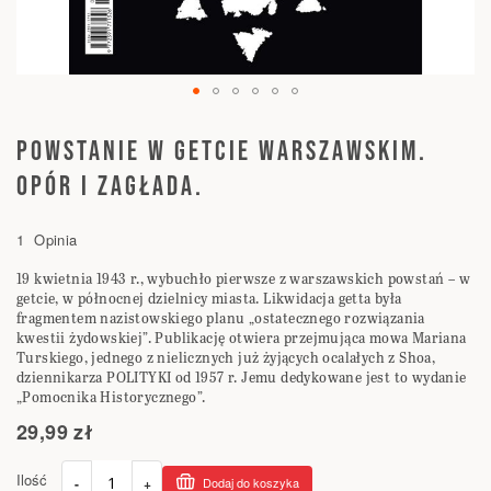
Przejdź
na
POWSTANIE W GETCIE WARSZAWSKIM.
początek
OPÓR I ZAGŁADA.
galerii
1
Opinia
19 kwietnia 1943 r., wybuchło pierwsze z warszawskich powstań – w
getcie, w północnej dzielnicy miasta. Likwidacja getta była
fragmentem nazistowskiego planu „ostatecznego rozwiązania
kwestii żydowskiej”. Publikację otwiera przejmująca mowa Mariana
Turskiego, jednego z nielicznych już żyjących ocalałych z Shoa,
dziennikarza POLITYKI od 1957 r. Jemu dedykowane jest to wydanie
„Pomocnika Historycznego”.
29,99 zł
Ilość
-
+
Dodaj do koszyka