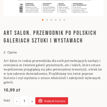
Przejdź
na
ART SALON. PRZEWODNIK PO POLSKICH
początek
GALERIACH SZTUKI I WYSTAWACH
galerii
3
Opinie
Art Salon to rodzaj przewodnika dla osób potrzebujących zachęty i
oswojenia ze światem galerii prywatnych, ale i takich, które sztuce
współczesnej przyglądają się jako potencjalnej inwestycji, a brak im
w tym zakresie doświadczenia. Przybliżamy ten świat poprzez
historie i styl myślenia o sztuce właścicieli i założycieli wybranych
galerii.
16,99 zł
Ilość
-
+
Dodaj do koszyka