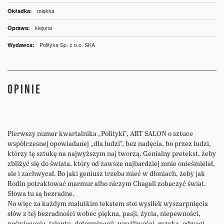
miękka
klejona
Polityka Sp. z o.o. SKA
OPINIE
Pierwszy numer kwartalnika „Polityki”, ART SALON o sztuce
współczesnej opowiadanej „dla ludzi”, bez nadęcia, bo przez ludzi,
którzy tę sztukę na najwyższym naj tworzą. Genialny pretekst, żeby
zbliżyć się do świata, który od zawsze najbardziej mnie onieśmielał,
ale i zachwycał. Bo jaki geniusz trzeba mieć w dłoniach, żeby jak
Rodin potraktować marmur albo niczym Chagall zobaczyć świat.
Słowa tu są bezradne.
No więc za każdym malutkim tekstem stoi wysiłek wyszarpnięcia
słów z tej bezradności wobec piękna, pasji, życia, niepewności,
poświęcenia, talentu, determinacji, wrażliwości, ryzyka, odwagi,