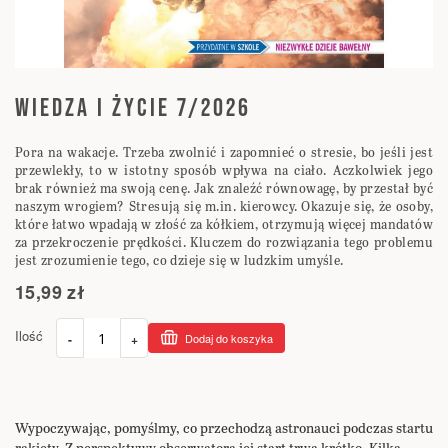
Przejdź
na
WIEDZA I ŻYCIE 7/2026
początek
galerii
Pora na wakacje. Trzeba zwolnić i zapomnieć o stresie, bo jeśli jest
przewlekły, to w istotny sposób wpływa na ciało. Aczkolwiek jego
brak również ma swoją cenę. Jak znaleźć równowagę, by przestał być
naszym wrogiem? Stresują się m.in. kierowcy. Okazuje się, że osoby,
które łatwo wpadają w złość za kółkiem, otrzymują więcej mandatów
za przekroczenie prędkości. Kluczem do rozwiązania tego problemu
jest zrozumienie tego, co dzieje się w ludzkim umyśle.
15,99 zł
Ilość
-
+
Dodaj do koszyka
Wypoczywając, pomyślmy, co przechodzą astronauci podczas startu
rakiety. Z perspektywy obserwatora jej start trwa krótko. Kilka