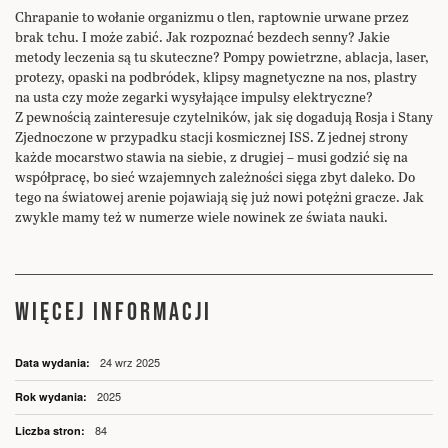
Chrapanie to wołanie organizmu o tlen, raptownie urwane przez
brak tchu. I może zabić. Jak rozpoznać bezdech senny? Jakie
metody leczenia są tu skuteczne? Pompy powietrzne, ablacja, laser,
protezy, opaski na podbródek, klipsy magnetyczne na nos, plastry
na usta czy może zegarki wysyłające impulsy elektryczne?
Z pewnością zainteresuje czytelników, jak się dogadują Rosja i Stany
Zjednoczone w przypadku stacji kosmicznej ISS. Z jednej strony
każde mocarstwo stawia na siebie, z drugiej – musi godzić się na
współpracę, bo sieć wzajemnych zależności sięga zbyt daleko. Do
tego na światowej arenie pojawiają się już nowi potężni gracze. Jak
zwykle mamy też w numerze wiele nowinek ze świata nauki.
WIĘCEJ INFORMACJI
Więcej
24 wrz 2025
informacji
2025
84