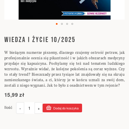
Przejdź
na
WIEDZA I ŻYCIE 10/2025
początek
galerii
W bieżącym numerze piszemy, dlaczego czujemy ostrość potraw, jak
profesjonalnie ocenia się pikantność i w jakich obszarach medycyny
przydaje się kapsaicyna. Pochylamy się też nad tematem ludzkiego
wzrostu. Wyraźnie widać, że kolejne pokolenia są coraz wyższe. Czy
to stały trend? Bieszczady przez tysiące lat znajdowały się na skraju
zamieszkanego świata, a ci, którzy je w końcu uznali za swój dom,
zostali z niego wygnani. Jak to było z osadnictwem w tym rejonie?
15,99 zł
Ilość
-
+
Dodaj do koszyka