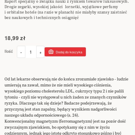
Raport specjalny o związku nauki z rynkiem towarów luksusowych.
Drogie zegarki, wysokiej jakości lornetki, wyjątkowe perfumy
i orbitalne hotele (na razie w planach) nie miałyby szansy zaistnieć
bez naukowych i technicznych osiągnięć
18,99 zł
Ilość
-
+
Dodaj do koszyka
Od lat lekarze obserwują nie do końca zrozumiałe zjawisko - ludzie
umierają na zawał, mimo że nie mieli wysokiego ciśnienia,
wysokiego poziomu cholesterolu LDL, cukrzycy typu 2 i nie palili
tytoniu - czyli nie występował u nich żaden ze znanych czynników
ryzyka. Dlaczego tak się dzieje? Badacze podejrzewają, że
przyczyną jest stan zapalny, będący wynikiem nadgorliwości
naszego układu odpornościowego (s. 24).
Konwencjonalny magnetyzm (ferromagnetyzm) jest na pozór dość
zwyczajnym zjawiskiem, bo spotykamy się z nim w życiu
codziennym, jednak jego istotę odkryto stosunkowo późno i być