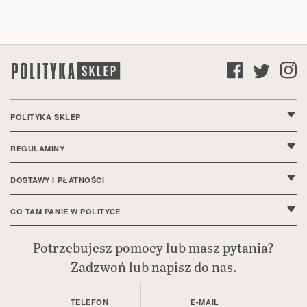
POLITYKA SKLEP
O nas
REGULAMINY
Kontakt
Regulamin sklepu
DOSTAWY I PŁATNOŚCI
FAQ
Polityka prywatności
Wysyłki i dostawy
CO TAM PANIE W POLITYCE
Ustawienia cookie
Sposoby płatności
Bieżące wydanie
Potrzebujesz pomocy lub masz pytania?
Deklaracja dostępności
Zadzwoń lub napisz do nas.
Reklamacje i zwroty
Polityka.pl
Bezpieczeństwo produktów (GPSR)
Prenumerata cyfrowa
TELEFON
E-MAIL