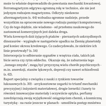
może to właśnie doprowadziło do powstania mechaniki kwantowej.
Ferromagnetyzm odgrywa ogromną rolę w technice, ale nie jest
jedynym rodzajem magnetyzmu. Odkryty niedawno
altermagnetyzm (s. 44) wzbudza ogromne nadzieje, przede
wszystkim na opracowanie nowego rodzaju pamięci komputerowej.
Czy do tego dojdzie, nie wiadomo - od przełomu naukowego do
zastosowań komercyjnych jest daleka droga.
Wielu krewnych dziś żyjących ptaków - pierzastych uskrzydlonych
dinozaurów - wyginęło w następstwie upadku na Ziemię planetoidy
pod koniec okresu kredowego. Co zadecydowało, że niektóre ich
linie przetrwały? (s. 54)
Interocepcja to odbieranie sygnałów z wnętrza ciała, takich jak
bicie serca czy rytm oddechu. Okazuje się, że zaburzenia tego
„ósmego zmysłu”, mogą być przyczyną wielu chorób psychicznych -
m.in. anoreksji, stanów lękowych, depresji czy nawet schizofrenii
(s. 62).
Raport specjalny o związku z nauki z rynkiem towarów
luksusowych (s. 30) - arcykosztowne zegarki to triumf mechaniki
precyzyjnej i inżynierii materiałowej, drogie lornetki i lunety to
również innowacyjne materiały i oczywiście optyka, perfumy
zawdzięczają swoją wyjątkowość osiągnięciom chemii, a kosmiczną
turystykę - na razie jeszcze w planach - umożliwia postęp mnóstwa