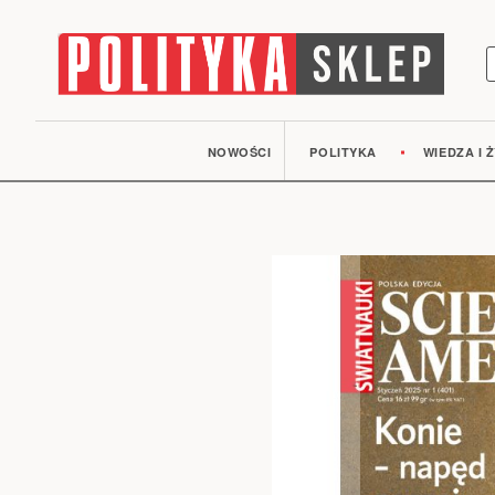
S
NOWOŚCI
POLITYKA
WIEDZA I Ż
Przejdź
na
koniec
galerii