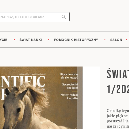
Search
earch
YCIE
ŚWIAT NAUKI
POMOCNIK HISTORYCZNY
SALON
ŚWIA
1/20
Okładkę tego
jakie piękne 
porusza! I j
naszej cywil