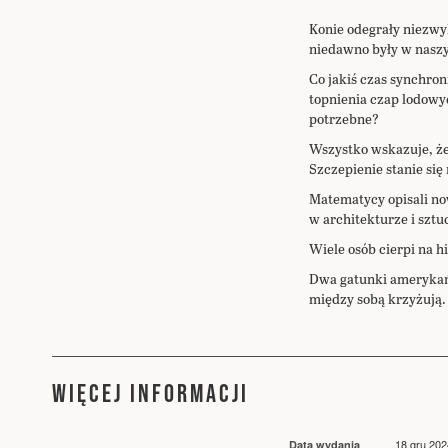
na
początek
Konie odegrały niezwyk
galerii
niedawno były w nasz
Co jakiś czas synchro
topnienia czap lodowy
potrzebne?
Wszystko wskazuje, że 
Szczepienie stanie się 
Matematycy opisali now
w architekturze i sztu
Wiele osób cierpi na hi
Dwa gatunki amerykańsk
między sobą krzyżują.
WIĘCEJ INFORMACJI
Więcej
18 gru 202
Data wydania