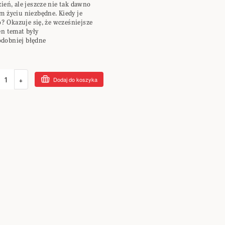
zień, ale jeszcze nie tak dawno
m życiu niezbędne. Kiedy je
 Okazuje się, że wcześniejsze
en temat były
dobniej błędne
+
Dodaj do koszyka