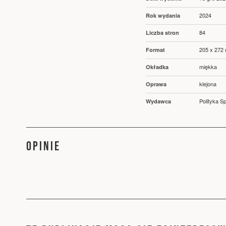
informacji
2024
Rok wydania
84
Liczba stron
205 x 272
Format
miękka
Okładka
klejona
Oprawa
Polityka Sp
Wydawca
OPINIE