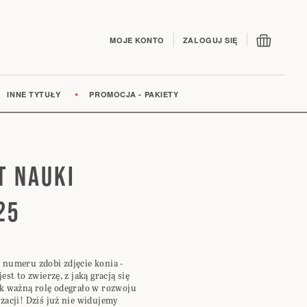
Mój kos
MOJE KONTO
ZALOGUJ SIĘ
INNE TYTUŁY
PROMOCJA - PAKIETY
T NAUKI
25
 numeru zdobi zdjęcie konia -
jest to zwierzę, z jaką gracją się
ak ważną rolę odegrało w rozwoju
izacji! Dziś już nie widujemy