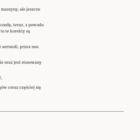
 maszyny, ale jeszcze
kundę, teraz, z powodu
o te korekty są
aerozoli, przez nos.
ie oraz jest stosowany
ć.
ów coraz częściej się