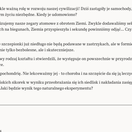
le ważną rolę w rozwoju naszej cywilizacji! Dziś zastąpiły je samochody,
ym życiu niezbędne. Kiedy je udomowiono?
nizujemy nasze zegary atomowe z obrotem Ziemi. Zwykle dodawaliśmy se
ch na biegunach, Ziemia przyspieszyła i sekundę powinniśmy odjąć… Czy t
szczepionki już niedługo nie będą podawane w zastrzykach, ale w formie 
nie tylko bezbolesne, ale i skuteczniejsze.
y rodzaj kształtu i stwierdzili, że występuje on powszechnie w przyrodz
ce.
pochondrię. Nie lekceważmy jej - to choroba i na szczęście da się ją leczy
ich sikorek w wyniku przeobrażania się ich siedlisk i nakładania zasięg
 Jaki będzie wynik tego naturalnego eksperymentu?
4