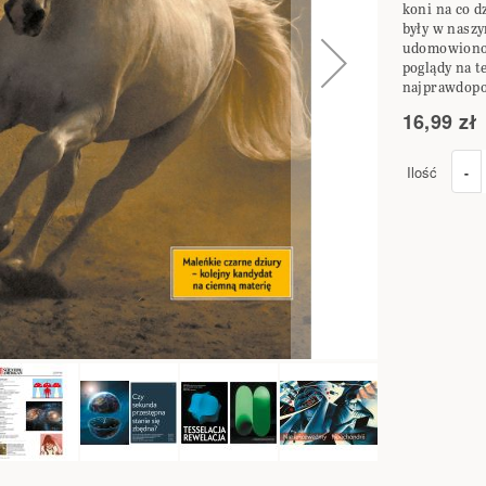
koni na co d
były w naszy
udomowiono?
poglądy na t
najprawdopo
16,99 zł
Ilość
-