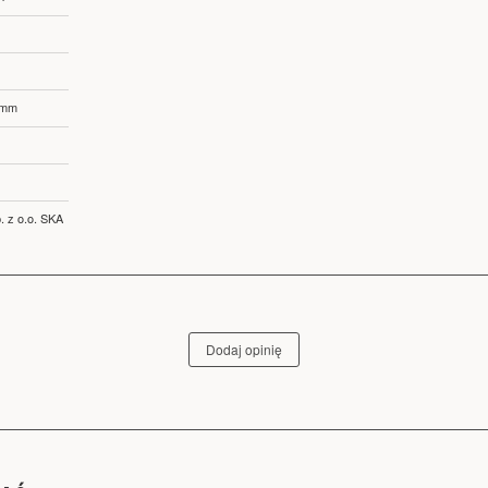
 mm
. z o.o. SKA
Dodaj opinię