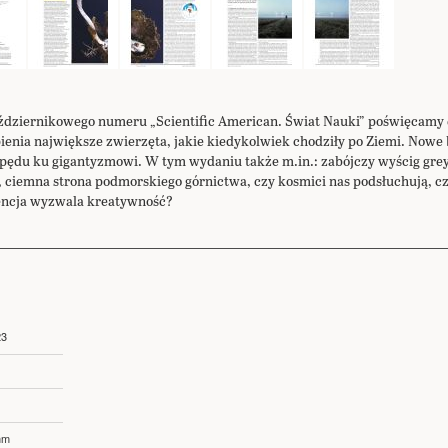
dziernikowego numeru „Scientific American. Świat Nauki” poświęcamy 
ienia największe zwierzęta, jakie kiedykolwiek chodziły po Ziemi. Nowe 
 pędu ku gigantyzmowi. W tym wydaniu także m.in.: zabójczy wyścig gr
 ciemna strona podmorskiego górnictwa, czy kosmici nas podsłuchują, cz
encja wyzwala kreatywność?
23
mm