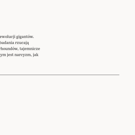
ewolucji gigantów.
badania rzucają
eyhoundów, tajemnicze
ym jest narcyzm, jak