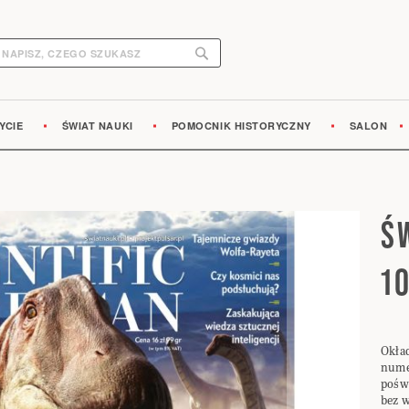
Search
earch
YCIE
ŚWIAT NAUKI
POMOCNIK HISTORYCZNY
SALON
Ś
1
Okła
nume
pośw
bez w