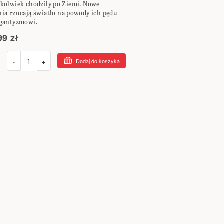
ykolwiek chodziły po Ziemi. Nowe
nia rzucają światło na powody ich pędu
igantyzmowi.
99 zł
ć
-
+
Dodaj do koszyka