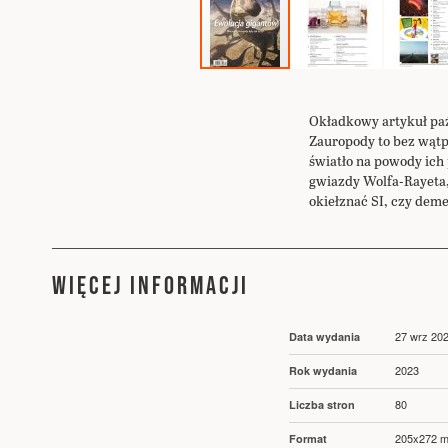
Przejdź
na
początek
Okładkowy artykuł paź
galerii
Zauropody to bez wątp
światło na powody ich
gwiazdy Wolfa-Rayeta,
okiełznać SI, czy dem
WIĘCEJ INFORMACJI
Więcej
27 wrz 20
Data wydania
informacji
2023
Rok wydania
80
Liczba stron
205x272 
Format