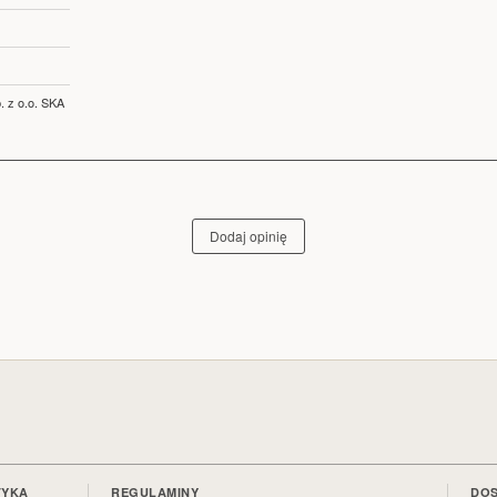
. z o.o. SKA
Dodaj opinię
TYKA
REGULAMINY
DOS