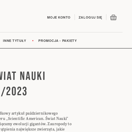
Mój kos
MOJE KONTO
ZALOGUJ SIĘ
INNE TYTUŁY
PROMOCJA - PAKIETY
WIAT NAUKI
0/2023
dkowy artykuł październikowego
ru „Scientific American. Świat Nauki”
ięcamy ewolucji gigantów. Zauropody to
ątpienia największe zwierzęta, jakie