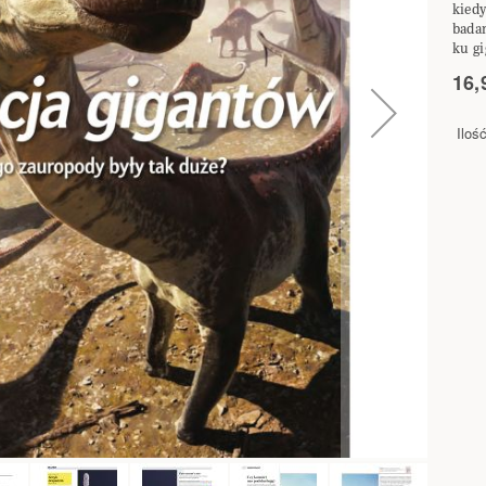
kied
bada
ku g
16,
Iloś