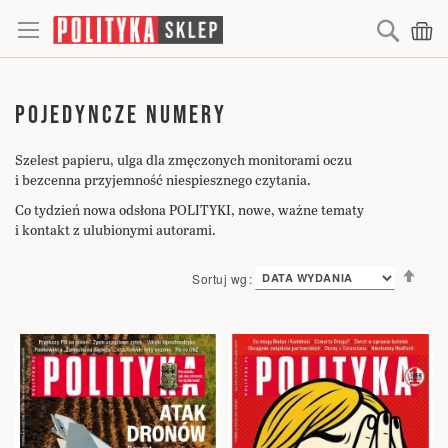
Searc
Mó
POJEDYNCZE NUMERY
Szelest papieru, ulga dla zmęczonych monitorami oczu
i bezcenna przyjemność niespiesznego czytania.
Co tydzień nowa odsłona POLITYKI, nowe, ważne tematy
i kontakt z ulubionymi autorami.
Ust
Sortuj wg
kie
mal