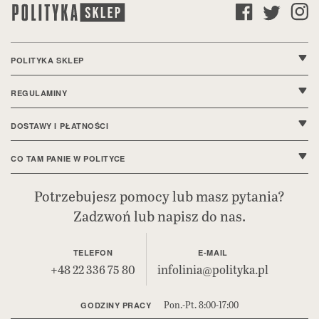
POLITYKA SKLEP
O nas
REGULAMINY
Kontakt
Regulamin sklepu
DOSTAWY I PŁATNOŚCI
FAQ
Polityka prywatności
Wysyłki i dostawy
CO TAM PANIE W POLITYCE
Ustawienia cookie
Sposoby płatności
Bieżące wydanie
Potrzebujesz pomocy lub masz pytania?
Deklaracja dostępności
Zadzwoń lub napisz do nas.
Reklamacje i zwroty
Polityka.pl
Bezpieczeństwo produktów (GPSR)
Prenumerata cyfrowa
TELEFON
E-MAIL
+48 22 336 75 80
infolinia@polityka.pl
Pon.-Pt. 8:00-17:00
GODZINY PRACY