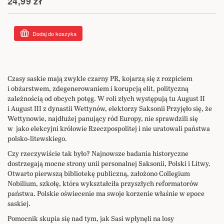
24,99 zł
Dodaj do koszyka
Czasy saskie mają zwykle czarny PR, kojarzą się z rozpiciem
i obżarstwem, zdegenerowaniem i korupcją elit, polityczną
zależnością od obcych potęg. W roli złych występują tu August II
i August III z dynastii Wettynów, elektorzy Saksonii Przyjęło się, że
Wettynowie, najdłużej panujący ród Europy, nie sprawdzili się
w jako elekcyjni królowie Rzeczpospolitej i nie uratowali państwa
polsko-litewskiego.
Czy rzeczywiście tak było? Najnowsze badania historyczne
dostrzegają mocne strony unii personalnej Saksonii, Polski i Litwy.
Otwarto pierwszą bibliotekę publiczną, założono Collegium
Nobilium, szkołę, która wykształciła przyszłych reformatorów
państwa. Polskie oświecenie ma swoje korzenie właśnie w epoce
saskiej.
Pomocnik skupia się nad tym, jak Sasi wpłynęli na losy