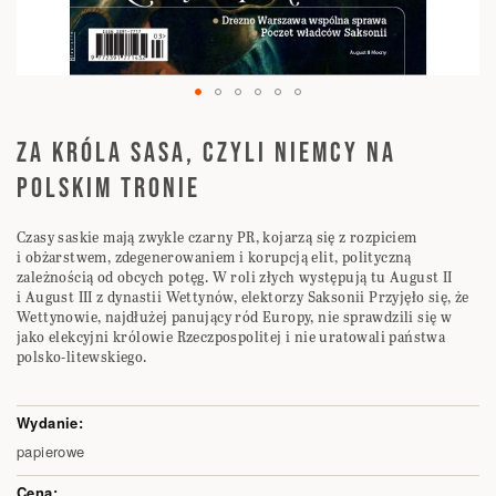
Przejdź
na
ZA KRÓLA SASA, CZYLI NIEMCY NA
początek
POLSKIM TRONIE
galerii
Czasy saskie mają zwykle czarny PR, kojarzą się z rozpiciem
i obżarstwem, zdegenerowaniem i korupcją elit, polityczną
zależnością od obcych potęg. W roli złych występują tu August II
i August III z dynastii Wettynów, elektorzy Saksonii Przyjęło się, że
Wettynowie, najdłużej panujący ród Europy, nie sprawdzili się w
jako elekcyjni królowie Rzeczpospolitej i nie uratowali państwa
polsko-litewskiego.
Elementy
produktów
papierowe
grupowanych