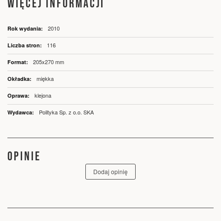
WIĘCEJ INFORMACJI
Więcej
2010
informacji
116
205x270 mm
miękka
klejona
Polityka Sp. z o.o. SKA
OPINIE
Dodaj opinię