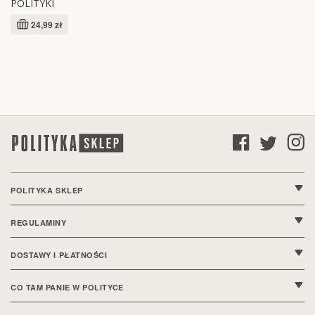
POLITYKI
24,99 zł
POLITYKA SKLEP
O nas
REGULAMINY
Kontakt
Regulamin sklepu
DOSTAWY I PŁATNOŚCI
FAQ
Polityka prywatności
Wysyłki i dostawy
CO TAM PANIE W POLITYCE
Ustawienia cookie