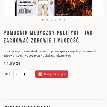
Przejdź
na
POMOCNIK MEDYCZNY POLITYKI - JAK
początek
ZACHOWAĆ ZDROWIE I MŁODOŚĆ.
galerii
Praktyczny przewodnik po najczęściej spotykanych problemach
zdrowotnych, wzbogacony opiniami ekspertów.
17,99 zł
Ilość
-
+
Dodaj do koszyka