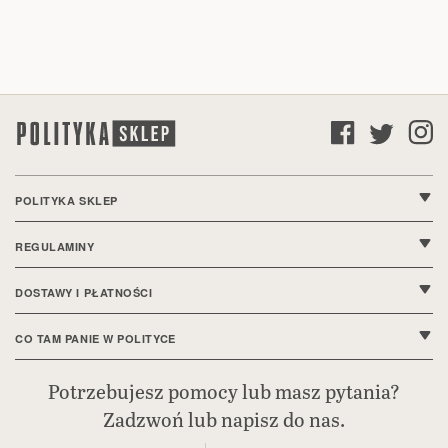
POLITYKA SKLEP
O nas
REGULAMINY
Kontakt
Regulamin sklepu
DOSTAWY I PŁATNOŚCI
FAQ
Polityka prywatności
Wysyłki i dostawy
CO TAM PANIE W POLITYCE
Ustawienia cookie
Sposoby płatności
Bieżące wydanie
Potrzebujesz pomocy lub masz pytania?
Deklaracja dostępności
Zadzwoń lub napisz do nas.
Reklamacje i zwroty
Polityka.pl