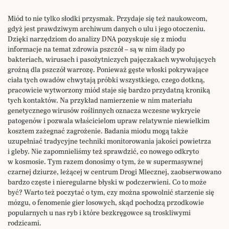
Miód to nie tylko słodki przysmak. Przydaje się też naukowcom,
gdyż jest prawdziwym archiwum danych o ulu i jego otoczeniu.
Dzięki narzędziom do analizy DNA pozyskuje się z miodu
informacje na temat zdrowia pszczół – są w nim ślady po
bakteriach, wirusach i pasożytniczych pajęczakach wywołujących
groźną dla pszczół warrozę. Ponieważ gęste włoski pokrywające
ciała tych owadów chwytają próbki wszystkiego, czego dotkną,
pracowicie wytworzony miód staje się bardzo przydatną kroniką
tych kontaktów. Na przykład namierzenie w nim materiału
genetycznego wirusów roślinnych oznacza wczesne wykrycie
patogenów i pozwala właścicielom upraw relatywnie niewielkim
kosztem zażegnać zagrożenie. Badania miodu mogą także
uzupełniać tradycyjne techniki monitorowania jakości powietrza
i gleby. Nie zapomnieliśmy też sprawdzić, co nowego odkryto
w kosmosie. Tym razem donosimy o tym, że w supermasywnej
czarnej dziurze, leżącej w centrum Drogi Mlecznej, zaobserwowano
bardzo częste i nieregularne błyski w podczerwieni. Co to może
być? Warto też poczytać o tym, czy można spowolnić starzenie się
mózgu, o fenomenie gier losowych, skąd pochodzą przodkowie
popularnych u nas ryb i które bezkręgowce są troskliwymi
rodzicami.