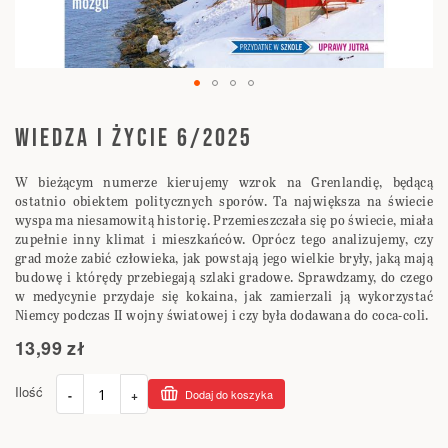
Przejdź
na
WIEDZA I ŻYCIE 6/2025
początek
galerii
W bieżącym numerze kierujemy wzrok na Grenlandię, będącą
ostatnio obiektem politycznych sporów. Ta największa na świecie
wyspa ma niesamowitą historię. Przemieszczała się po świecie, miała
zupełnie inny klimat i mieszkańców. Oprócz tego analizujemy, czy
grad może zabić człowieka, jak powstają jego wielkie bryły, jaką mają
budowę i którędy przebiegają szlaki gradowe. Sprawdzamy, do czego
w medycynie przydaje się kokaina, jak zamierzali ją wykorzystać
Niemcy podczas II wojny światowej i czy była dodawana do coca-coli.
13,99 zł
Ilość
-
+
Dodaj do koszyka