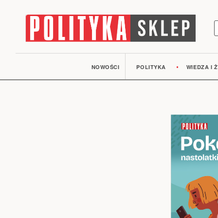
S
NOWOŚCI
POLITYKA
WIEDZA I Ż
Przejdź
na
koniec
galerii