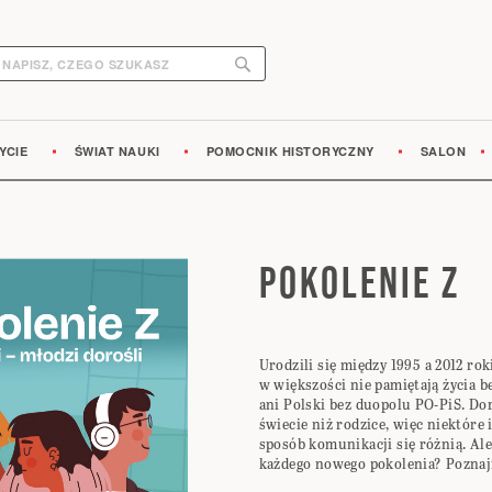
Search
earch
YCIE
ŚWIAT NAUKI
POMOCNIK HISTORYCZNY
SALON
POKOLENIE Z
Urodzili się między 1995 a 2012 rok
w większości nie pamiętają życia 
ani Polski bez duopolu PO-PiS. Do
świecie niż rodzice, więc niektóre 
sposób komunikacji się różnią. Ale 
każdego nowego pokolenia? Poznaj