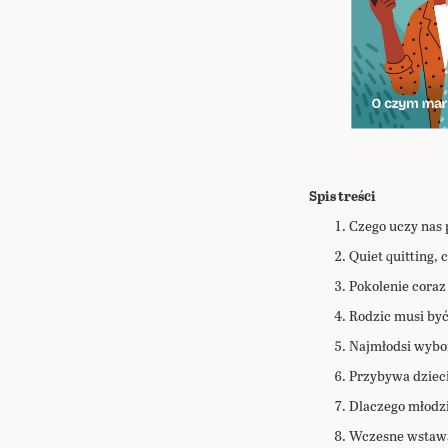
Przejdź
na
początek
Spis treści
galerii
Czego uczy nas 
Quiet quitting, 
Pokolenie coraz
Rodzic musi by
Najmłodsi wybor
Przybywa dzieci,
Dlaczego młodzi
Wczesne wstawan