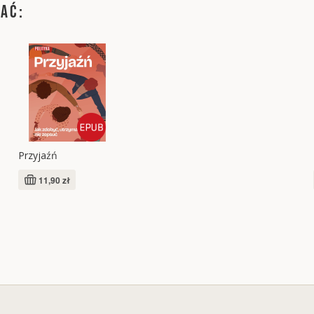
WAĆ:
Przyjaźń
11,90 zł