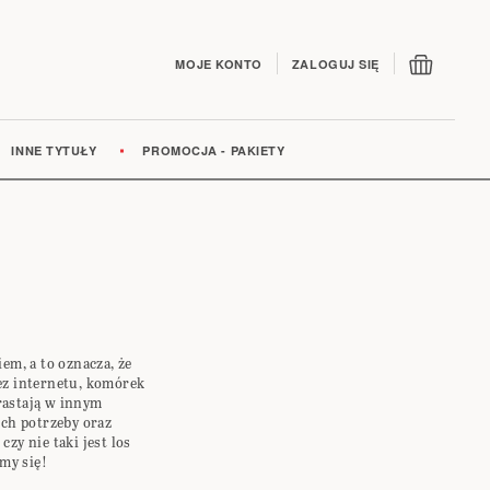
Mój kos
MOJE KONTO
ZALOGUJ SIĘ
INNE TYTUŁY
PROMOCJA - PAKIETY
iem, a to oznacza, że
bez internetu, komórek
rastają w innym
ich potrzeby oraz
czy nie taki jest los
my się!