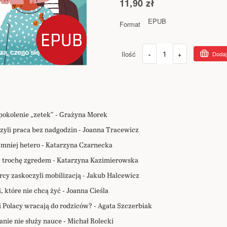
11,90 zł
EPUB
Format
Ilość
-
+
Dodaj
pokolenie „zetek” - Grażyna Morek
czyli praca bez nadgodzin - Joanna Tracewicz
 mniej hetero - Katarzyna Czarnecka
ć trochę zgredem - Katarzyna Kazimierowska
cy zaskoczyli mobilizacją - Jakub Halcewicz
 które nie chcą żyć - Joanna Cieśla
 Polacy wracają do rodziców? - Agata Szczerbiak
ie nie służy nauce - Michał Rolecki