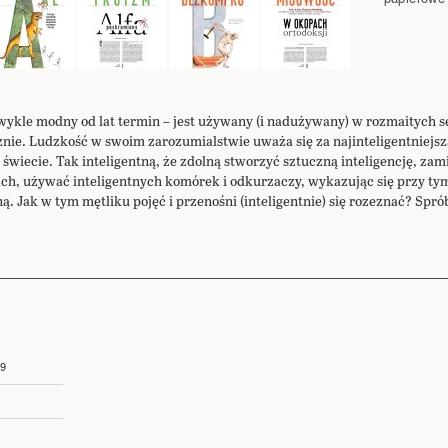
zwykle modny od lat termin – jest używany (i nadużywany) w rozmaitych s
nie. Ludzkość w swoim zarozumialstwie uważa się za najinteligentniejszą 
na świecie. Tak inteligentną, że zdolną stworzyć sztuczną inteligencję, za
ch, używać inteligentnych komórek i odkurzaczy, wykazując się przy tym 
ą. Jak w tym mętliku pojęć i przenośni (inteligentnie) się rozeznać? Spr
19