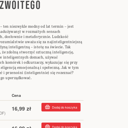
ZWOITEGO
 – ten niezwykle modny od lat termin – jest
nadużywany) w rozmaitych sensach
ch, dosłownie i metaforycznie. Ludzkość
ozumialstwie uważa się za najinteligentniejszą
jedyną inteligentną – istotę na świecie. Tak
, że zdolną stworzyć sztuczną inteligencję,
w inteligentnych domach, używać
ych komórek i odkurzaczy, wykazując się przy
teligencją emocjonalną i społeczną. Jak w tym
ć i przenośni (inteligentnie) się rozeznać?
 go uporządkować.
Cena
16,99 zł
Dodaj do koszyka
PDF)
h
Dodaj do koszyka