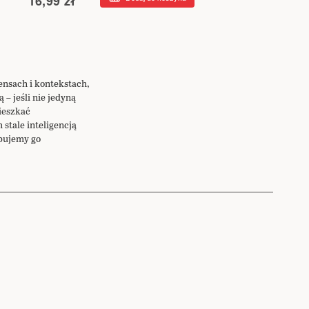
16,99 zł
ensach i kontekstach,
– jeśli nie jedyną
mieszkać
stale inteligencją
óbujemy go