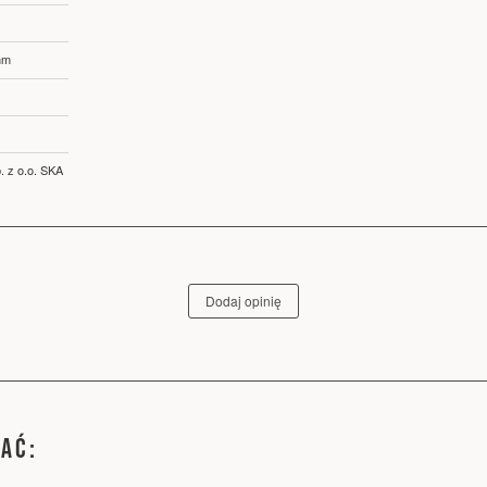
mm
. z o.o. SKA
Dodaj opinię
WAĆ: