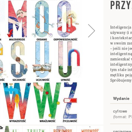
PRZY
Inteligencja
używany (i 
i konteksta
w swoim zar
– jeśli nie 
inteligentną
zamieszkać 
inteligentn
tym stale in
mętliku poję
Spróbujemy
Wydanie
Elementy
cyfrowe
produktów
(format: 
grupowanyc
papierowe