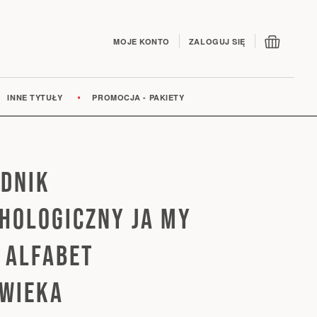
Mój kos
MOJE KONTO
ZALOGUJ SIĘ
INNE TYTUŁY
PROMOCJA - PAKIETY
DNIK
HOLOGICZNY JA MY
- ALFABET
WIEKA