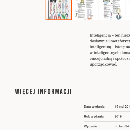
Przejdź
na
początek
Inteligencja – ten nie
galerii
dosłownie i metaforycz
inteligentną – istotę 
w inteligentnych doma
emocjonalną i społeczn
uporządkować.
WIĘCEJ INFORMACJI
Więcej
15 maj 20
Data wydania
informacji
2019
Rok wydania
I - Tom 34
Wydanie