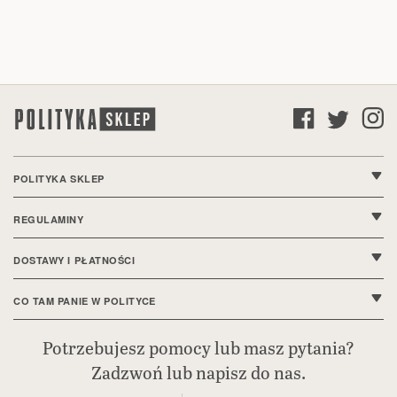
POLITYKA SKLEP
O nas
REGULAMINY
Kontakt
Regulamin sklepu
DOSTAWY I PŁATNOŚCI
FAQ
Polityka prywatności
Wysyłki i dostawy
CO TAM PANIE W POLITYCE
Ustawienia cookie
Sposoby płatności
Bieżące wydanie
Potrzebujesz pomocy lub masz pytania?
Deklaracja dostępności
Zadzwoń lub napisz do nas.
Reklamacje i zwroty
Polityka.pl