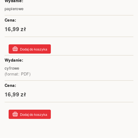
produktów
papierowe
grupowanych
16,99 zł
Dodaj do koszyka
cyfrowe
(format: PDF)
16,99 zł
Dodaj do koszyka