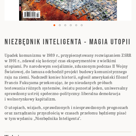
Przejdź
na
NIEZBĘDNIK INTELIGENTA - MAGIA UTOPII
początek
galerii
Upadek komunizmu w 1989 r., przypieczętowany rozwiązaniem ZSRR
w 1991 r., zdawał się kończyć czas eksperymentów z wielkimi
utopiami. Po narodowym socjalizmie, zduszonym podczas II Wojny
Światowej, do lamusa odchodził projekt budowy komunistycznego
raju na ziemi. Nadszedł koniec historii, ogłosił amerykański filozof
Francis Fukuyama przekonując, że po nieudanych próbach
testowania różnych systemów, światu pozostał jeden, uniwersalny
sprawdzony ustrój społeczno-polityczny: liberalna demokracja
i wolnorynkowy kapitalizm.
O utopiach, wizjach, sprawdzonych i niesprawdzonych prognozach
oraz zarządzaniu przyszłością w czasach przełomu będziemy pisać
w tym wydaniu „Niezbędnika Inteligenta”.
Elementy