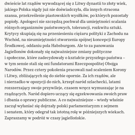
dwieście lat rządów wywodzącej się z Litwy dynastii to złoty wiek,
jakiego Polska nigdy już nie doświadczyła, dla innych stracona
szansa, przekreślenie piastowskich wysiłków, po których pozostały
popioły. Apologeci nie szczędzą pochwał dla umiejętności scalania
różnych organizmów państwowych, tolerancji, rozkwitu sztuki.
Krytycy skupiają się na przeniesieniu ciężaru polityki z Zachodu na
Wschód, na nieumiejętności stworzenia spójnej koncepcji Europy
Środkowej, oddaniu pola Habsburgom. Ale to za panowania
Jagiellonów dokonały się najważniejsze zmiany polityczne
i społeczne, które zadecydowały o kształcie przyszłego państwa –
w tym sensie stali się oni fundatorami Rzeczpospolitej Obojga
Narodów. Przez cztery pokolenia pracowali nad scaleniem Korony
i Litwy, zbliżających się do siebie opornie. Za ich rządów, ale
i nierzadko w opozycji do nich, krzepł naród szlachecki, latami
rozszerzający swoje przywileje, czasem wręcz wymuszając je na
rządzących. Naród dopiero uczący się egzekwowania swoich praw
i dbania o sprawy publiczne. A co najważniejsze – wtedy właśnie
zaczął wyłaniać się dojrzały polski parlamentaryzm z sejmem
i senatem, który odegrał tak istotną rolę w późniejszych wiekach.
Zapraszamy w podróż w czasy jagiellońskie.