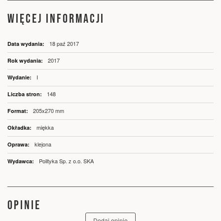
WIĘCEJ INFORMACJI
Więcej
18 paź 2017
informacji
2017
I
148
205x270 mm
miękka
klejona
Polityka Sp. z o.o. SKA
OPINIE
Dodaj opinię