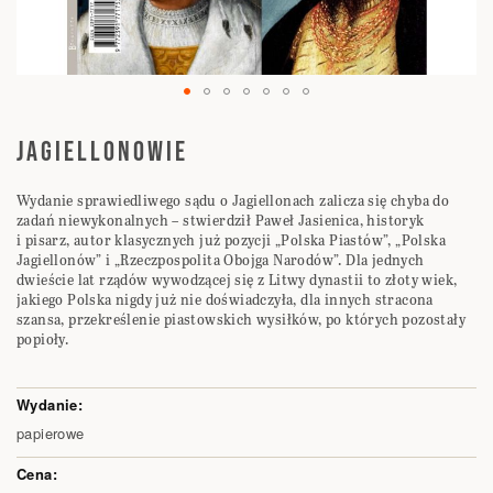
Przejdź
na
JAGIELLONOWIE
początek
galerii
Wydanie sprawiedliwego sądu o Jagiellonach zalicza się chyba do
zadań niewykonalnych – stwierdził Paweł Jasienica, historyk
i pisarz, autor klasycznych już pozycji „Polska Piastów”, „Polska
Jagiellonów” i „Rzeczpospolita Obojga Narodów”. Dla jednych
dwieście lat rządów wywodzącej się z Litwy dynastii to złoty wiek,
jakiego Polska nigdy już nie doświadczyła, dla innych stracona
szansa, przekreślenie piastowskich wysiłków, po których pozostały
popioły.
Elementy
produktów
papierowe
grupowanych