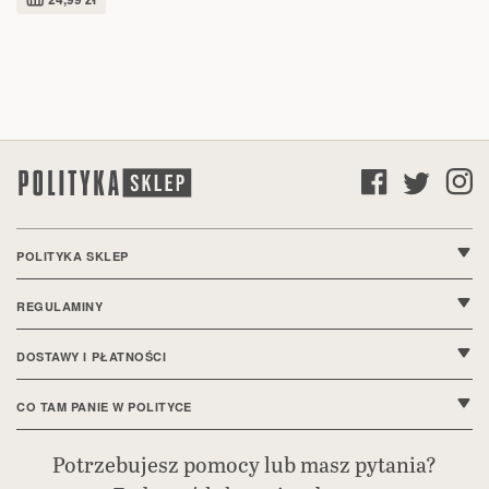
POLITYKA SKLEP
O nas
REGULAMINY
Kontakt
Regulamin sklepu
DOSTAWY I PŁATNOŚCI
FAQ
Polityka prywatności
Wysyłki i dostawy
CO TAM PANIE W POLITYCE
Ustawienia cookie
Sposoby płatności
Bieżące wydanie
Potrzebujesz pomocy lub masz pytania?