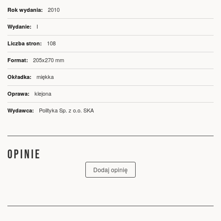
Więcej
2010
informacji
I
108
205x270 mm
miękka
klejona
Polityka Sp. z o.o. SKA
OPINIE
Dodaj opinię