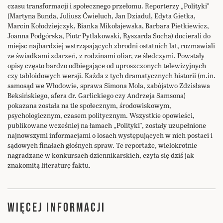
czasu transformacji i społecznego przełomu. Reporterzy „Polityki”
(Martyna Bunda, Juliusz Ćwieluch, Jan Dziadul, Edyta Gietka,
Marcin Kołodziejczyk, Bianka Mikołajewska, Barbara Pietkiewicz,
Joanna Podgórska, Piotr Pytlakowski, Ryszarda Socha) docierali do
miejsc najbardziej wstrząsających zbrodni ostatnich lat, rozmawiali
ze świadkami zdarzeń, z rodzinami ofiar, ze śledczymi. Powstały
opisy często bardzo odbiegające od uproszczonych telewizyjnych
czy tabloidowych wersji. Każda z tych dramatycznych historii (m.in.
samosąd we Włodowie, sprawa Simona Mola, zabójstwo Zdzisława
Beksińskiego, afera dr. Garlickiego czy Andrzeja Samsona)
pokazana została na tle społecznym, środowiskowym,
psychologicznym, czasem politycznym. Wszystkie opowieści,
publikowane wcześniej na łamach „Polityki”, zostały uzupełnione
najnowszymi informacjami o losach występujących w nich postaci i
sądowych finałach głośnych spraw. Te reportaże, wielokrotnie
nagradzane w konkursach dziennikarskich, czyta się dziś jak
znakomitą literaturę faktu.
WIĘCEJ INFORMACJI