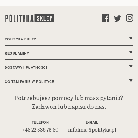
POLITYKA SKLEP
O nas
REGULAMINY
Kontakt
Regulamin sklepu
DOSTAWY I PŁATNOŚCI
FAQ
Polityka prywatności
Wysyłki i dostawy
CO TAM PANIE W POLITYCE
Ustawienia cookie
Sposoby płatności
Bieżące wydanie
Potrzebujesz pomocy lub masz pytania?
Deklaracja dostępności
Zadzwoń lub napisz do nas.
Reklamacje i zwroty
Polityka.pl
Bezpieczeństwo produktów (GPSR)
Prenumerata cyfrowa
TELEFON
E-MAIL
+48 22 336 75 80
infolinia@polityka.pl