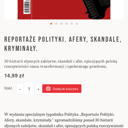
Przejdź
na
REPORTAŻE POLITYKI. AFERY, SKANDALE,
początek
KRYMINAŁY.
galerii
30 historii słynnych zabójstw, skandali i afer, opisujących polską
rzeczywistość czasu transformacji i społecznego przełomu.
14,99 zł
Ilość
-
+
Dodaj do koszyka
W wydaniu specjalnym tygodnika Polityka „Reportaże Polityki.
Afery, skandale, kryminały.” zgromadziliśmy ponad 30 historii
słynnych zabójstw, skandali i afer, opisujących polską rzeczywistość