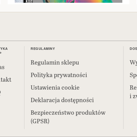
TYKA
REGULAMINY
DOS
P
Regulamin sklepu
Wy
as
Polityka prywatności
Sp
takt
Ustawienia cookie
Re
Q
i 
Deklaracja dostępności
Bezpieczeństwo produktów
(GPSR)