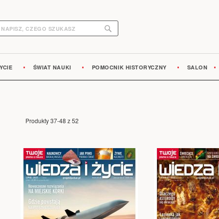
Search
earch
YCIE
ŚWIAT NAUKI
POMOCNIK HISTORYCZNY
SALON
Produkty
37
-
48
z
52