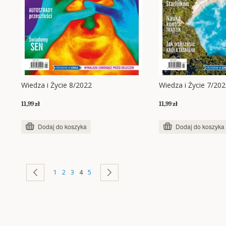
Wiedza i Życie 8/2022
Wiedza i Życie 7/20
11,99 zł
11,99 zł
Dodaj do koszyka
Dodaj do koszyka
Strona
Strona
Poprzednie
Strona
Strona
Strona
Aktualnie czytasz stronę
Strona
Strona
Następne
1
2
3
4
5