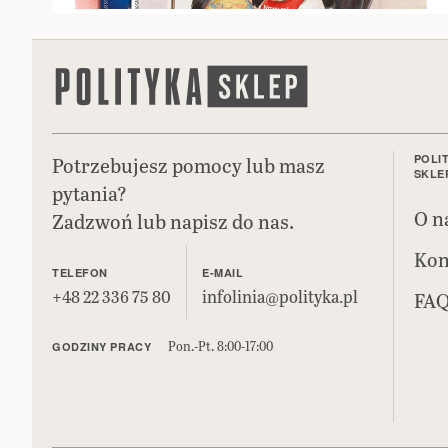
Potrzebujesz pomocy lub masz
POLI
SKLE
pytania?
O n
Zadzwoń lub napisz do nas.
Kon
TELEFON
E-MAIL
+48 22 336 75 80
infolinia@polityka.pl
FA
Pon.-Pt. 8:00-17:00
GODZINY PRACY