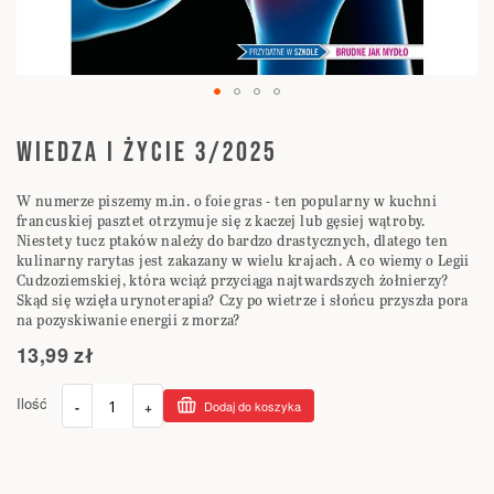
Przejdź
na
WIEDZA I ŻYCIE 3/2025
początek
galerii
W numerze piszemy m.in. o foie gras - ten popularny w kuchni
francuskiej pasztet otrzymuje się z kaczej lub gęsiej wątroby.
Niestety tucz ptaków należy do bardzo drastycznych, dlatego ten
kulinarny rarytas jest zakazany w wielu krajach. A co wiemy o Legii
Cudzoziemskiej, która wciąż przyciąga najtwardszych żołnierzy?
Skąd się wzięła urynoterapia? Czy po wietrze i słońcu przyszła pora
na pozyskiwanie energii z morza?
13,99 zł
Ilość
-
+
Dodaj do koszyka