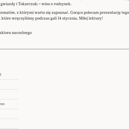
• gwiazdy i Tokarczuk; • wino z rodzynek.
h tematów, z którymi warto się zapoznać. Gorąco polecam prezentację te
tóre wręczyliśmy podczas gali 14 stycznia. Miłej lektury!
aktora naczelnego
5
 mm