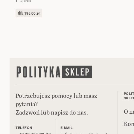
1
Opinia
195,00 zł
Potrzebujesz pomocy lub masz
POLI
SKLE
pytania?
O n
Zadzwoń lub napisz do nas.
Kon
TELEFON
E-MAIL