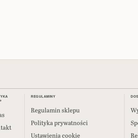
TYKA
REGULAMINY
DOS
P
Regulamin sklepu
Wy
as
Polityka prywatności
Sp
takt
Ustawienia cookie
Re