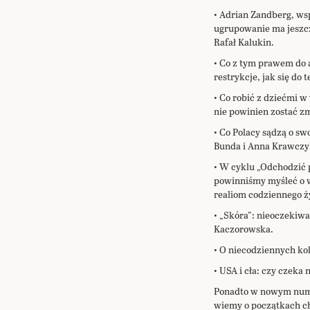
• Adrian Zandberg, wsp
ugrupowanie ma jeszcze
Rafał Kalukin.
• Co z tym prawem do 
restrykcje, jak się do
• Co robić z dziećmi 
nie powinien zostać zm
• Co Polacy sądzą o sw
Bunda i Anna Krawczy
• W cyklu „Odchodzić 
powinniśmy myśleć o w
realiom codziennego ż
• „Skóra”: nieoczekiwa
Kaczorowska.
• O niecodziennych kol
• USA i cła: czy czeka
Ponadto w nowym numer
wiemy o początkach ch