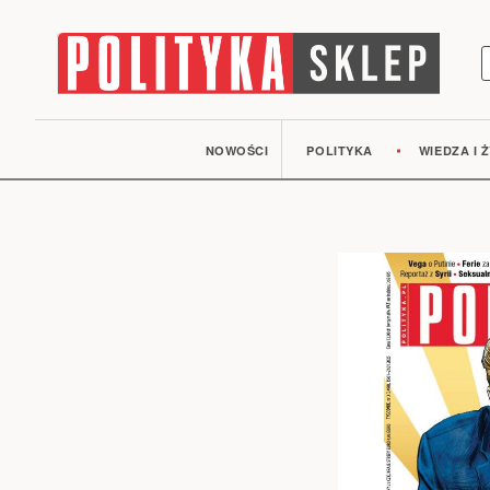
S
NOWOŚCI
POLITYKA
WIEDZA I Ż
Przejdź
na
koniec
galerii