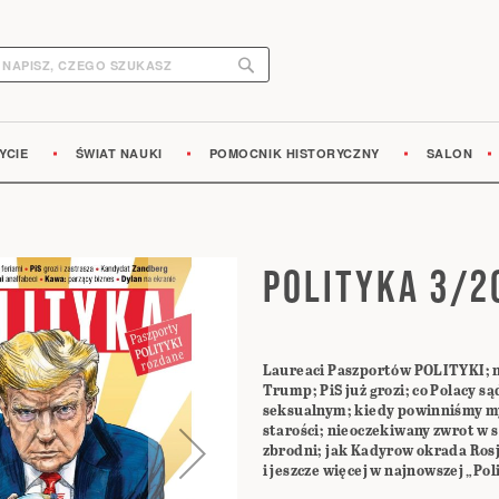
Search
earch
YCIE
ŚWIAT NAUKI
POMOCNIK HISTORYCZNY
SALON
POLITYKA 3/2
Laureaci Paszportów POLITYKI; 
Trump; PiS już grozi; co Polacy s
seksualnym; kiedy powinniśmy my
starości; nieoczekiwany zwrot w 
zbrodni; jak Kadyrow okrada Rosj
i jeszcze więcej w najnowszej „Pol