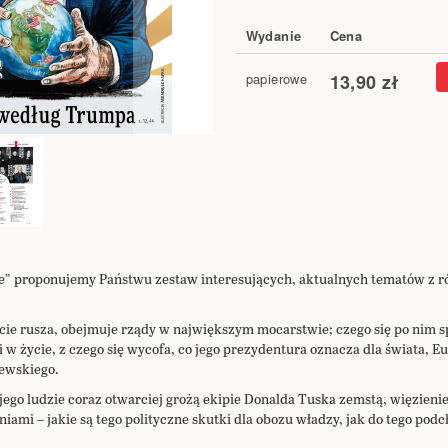
Wydanie
Cena
Elementy
papierowe
13,90 zł
produktów
grupowanych
e” proponujemy Państwu zestaw interesujących, aktualnych tematów z r
ie rusza, obejmuje rządy w największym mocarstwie; czego się po nim s
 życie, z czego się wycofa, co jego prezydentura oznacza dla świata, Eur
ewskiego.
 jego ludzie coraz otwarciej grożą ekipie Donalda Tuska zemstą, więzien
mi – jakie są tego polityczne skutki dla obozu władzy, jak do tego podch