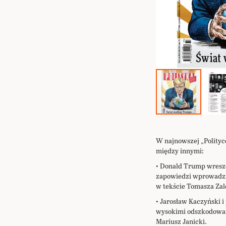
Przejdź
na
początek
W najnowszej „Polityc
galerii
między innymi:
• Donald Trump wreszc
zapowiedzi wprowadzi w
w tekście Tomasza Zal
• Jarosław Kaczyński i
wysokimi odszkodowania
Mariusz Janicki.