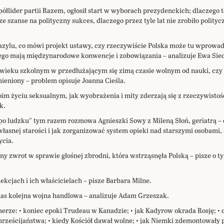
ółlider partii Razem, ogłosił start w wyborach prezydenckich; dlaczego to
 szanse na polityczny sukces, dlaczego przez tyle lat nie zrobiło polity
azylu, co mówi projekt ustawy, czy rzeczywiście Polska może tu wprowad
 tego mają międzynarodowe konwencje i zobowiązania – analizuje Ewa Sie
w wieku szkolnym w przedłużającym się zimą czasie wolnym od nauki, cz
ieniony – problem opisuje Joanna Cieśla.
oim życiu seksualnym, jak wyobrażenia i mity zderzają się z rzeczywistoś
k.
po ludzku” tym razem rozmowa Agnieszki Sowy z Mileną Słoń, geriatrą – 
łasnej starości i jak zorganizować system opieki nad starszymi osobami,
ycia.
ny zwrot w sprawie głośnej zbrodni, która wstrząsnęła Polską – pisze o 
ekcjach i ich właścicielach – pisze Barbara Milne.
 nas kolejna wojna handlowa – analizuje Adam Grzeszak.
ze: • koniec epoki Trudeau w Kanadzie; • jak Kadyrow okrada Rosję; • 
rześcijaństwa; • kiedy Kościół dawał wolne; • jak Niemki zdemontowały p