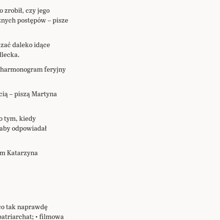
 zrobił, czy jego
cznych postępów – pisze
zać daleko idące
dlecka.
y harmonogram feryjny
cią – piszą Martyna
o tym, kiedy
 aby odpowiadał
tym Katarzyna
co tak naprawdę
atriarchat; • filmowa