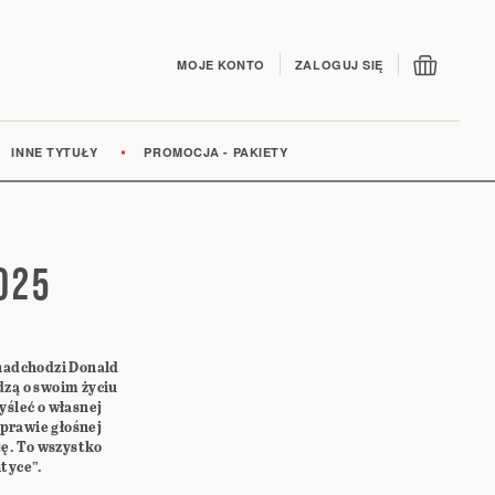
Mój kos
MOJE KONTO
ZALOGUJ SIĘ
INNE TYTUŁY
PROMOCJA - PAKIETY
025
nadchodzi Donald
ądzą o swoim życiu
śleć o własnej
sprawie głośnej
ę. To wszystko
ityce”.