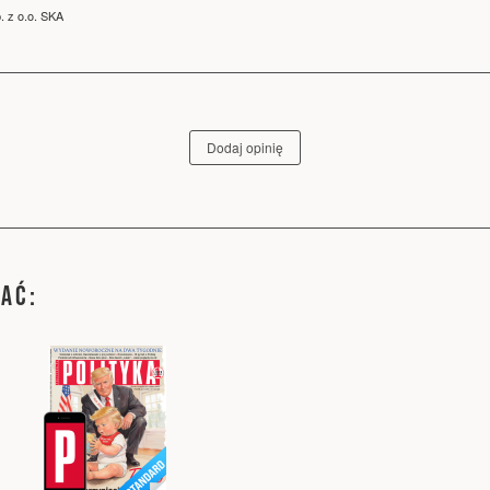
. z o.o. SKA
Dodaj opinię
WAĆ: