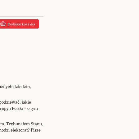
Dodaj do koszyka
óżnych dziedzin,
podziewać, jakie
opy i Polski – o tym
iem, Trybunałem Stanu,
odzi elektorat? Pisze