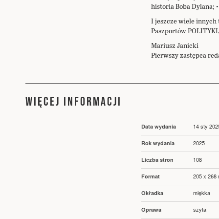
historia Boba Dylana; 
I jeszcze wiele innyc
Paszportów POLITYKI, k
Mariusz Janicki
Pierwszy zastępca red
WIĘCEJ INFORMACJI
Więcej
14 sty 202
Data wydania
informacji
2025
Rok wydania
108
Liczba stron
205 x 268
Format
miękka
Okładka
szyta
Oprawa