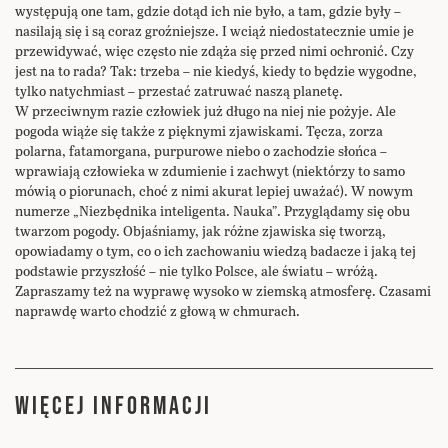
występują one tam, gdzie dotąd ich nie było, a tam, gdzie były –
nasilają się i są coraz groźniejsze. I wciąż niedostatecznie umie je
przewidywać, więc często nie zdąża się przed nimi ochronić. Czy
jest na to rada? Tak: trzeba – nie kiedyś, kiedy to będzie wygodne,
tylko natychmiast – przestać zatruwać naszą planetę.
W przeciwnym razie człowiek już długo na niej nie pożyje. Ale
pogoda wiąże się także z pięknymi zjawiskami. Tęcza, zorza
polarna, fatamorgana, purpurowe niebo o zachodzie słońca –
wprawiają człowieka w zdumienie i zachwyt (niektórzy to samo
mówią o piorunach, choć z nimi akurat lepiej uważać). W nowym
numerze „Niezbędnika inteligenta. Nauka”. Przyglądamy się obu
twarzom pogody. Objaśniamy, jak różne zjawiska się tworzą,
opowiadamy o tym, co o ich zachowaniu wiedzą badacze i jaką tej
podstawie przyszłość – nie tylko Polsce, ale światu – wróżą.
Zapraszamy też na wyprawę wysoko w ziemską atmosferę. Czasami
naprawdę warto chodzić z głową w chmurach.
WIĘCEJ INFORMACJI