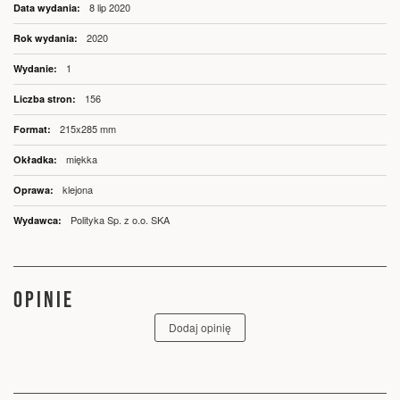
Więcej
8 lip 2020
informacji
2020
1
156
215x285 mm
miękka
klejona
Polityka Sp. z o.o. SKA
OPINIE
Dodaj opinię